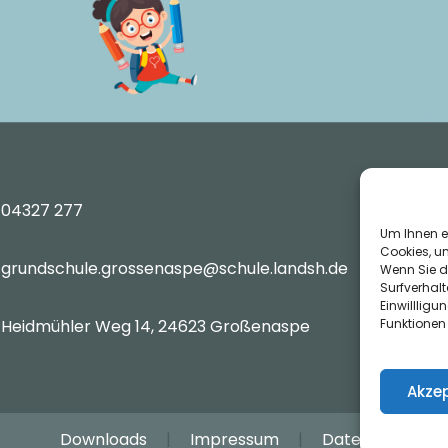
04327 277
Um Ihnen e
Cookies, u
grundschule.grossenaspe@schule.landsh.de
Wenn Sie d
Surfverhalt
Einwilllig
Heidmühler Weg 14, 24623 Großenaspe
Funktionen
Akzep
Downloads
|
Impressum
|
Datenschutz