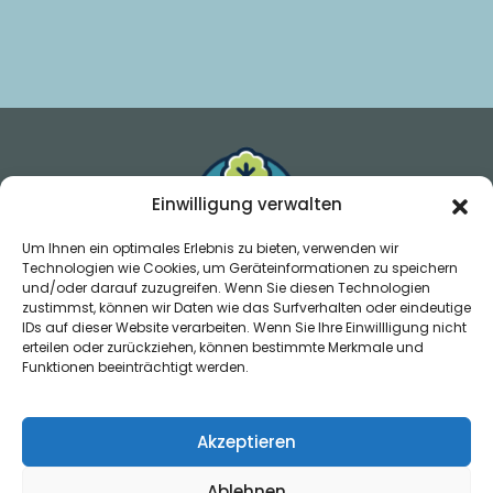
Einwilligung verwalten
Um Ihnen ein optimales Erlebnis zu bieten, verwenden wir
Technologien wie Cookies, um Geräteinformationen zu speichern
und/oder darauf zuzugreifen. Wenn Sie diesen Technologien
zustimmst, können wir Daten wie das Surfverhalten oder eindeutige
IDs auf dieser Website verarbeiten. Wenn Sie Ihre Einwillligung nicht
Telefon
erteilen oder zurückziehen, können bestimmte Merkmale und
04327 277
Funktionen beeinträchtigt werden.
Mail
grundschule.grossenaspe@schule.landsh.de
Akzeptieren
Adresse
Ablehnen